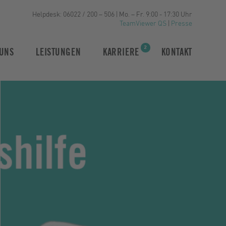
Helpdesk: 06022 / 200 – 506 | Mo. – Fr. 9:00 - 17:30 Uhr
TeamViewer QS
|
Presse
2
UNS
LEISTUNGEN
KARRIERE
KONTAKT