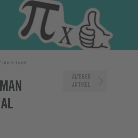
“ abrechnet.
ÄLTERER
 MAN
ARTIKEL
MAL