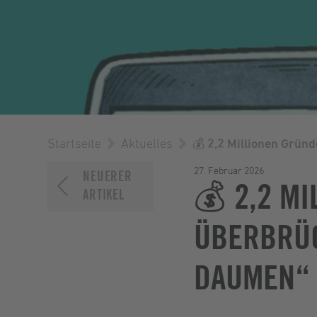
Startseite
Aktuelles
💰 2,2 Millionen Grün
27. Februar 2026
NEUERER
💰 2,2 M
ARTIKEL
ÜBERBRÜC
DAUMEN“ 