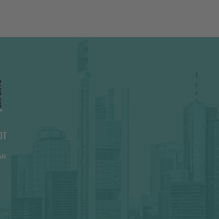
DT
bH