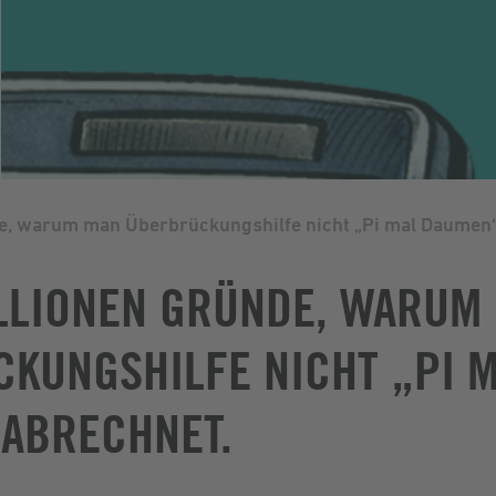
de, warum man Überbrückungshilfe nicht „Pi mal Daumen
ILLIONEN GRÜNDE, WARUM
KUNGSHILFE NICHT „PI 
ABRECHNET.