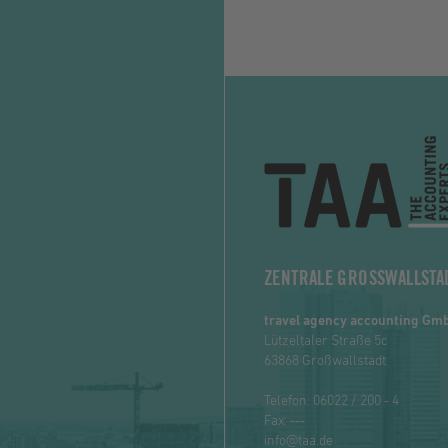
ZENTRALE GROSSWALLSTA
travel agency accounting Gm
Lützeltaler Straße 5c
63868 Großwallstadt
Telefon:
06022 / 200 - 4
Fax: ---
info@taa.de