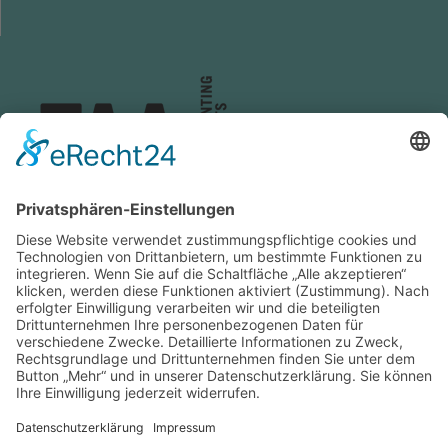
ZENTRALE GROSSWALLSTADT
travel agency accounting GmbH
Lützeltaler Straße 5c
63868 Großwallstadt
Telefon:
06022 / 200 - 4
Fax: ---
info@taa.de
ZUR ÜBERSICHT UNSERER STANDORTE