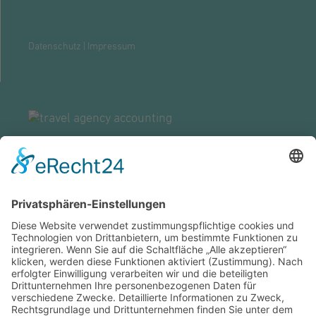
Datenschutz
|
Impressum
ZENTRALE GROSSWALLSTADT
TRAVEL AGENCY ACCOUNTING GMBH
Lützeltaler Straße 5c
63868 Großwallstadt
Telefon:
06022 / 200 - 4
Fax: ---
info@taa.de
ZUR ÜBERSICHT UNSERER STANDORTE