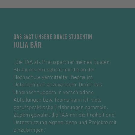
DAS SAGT UNSERE DUALE STUDENTIN
DAS SAGT UNSERE ANSPRECHPARTNERIN FÜR
JULIA BÄR
DUALE STUDENTEN
GIUSEPPINA JAHN
„Die TAA als Praxispartner meines Dualen
Studiums ermöglicht mir die an der
„Ein Studium während dessen man
Hochschule vermittelte Theorie im
gleichzeitig etwas Geld verdient,
Unternehmen anzuwenden. Durch das
Berufserfahrung sammelt und dabei noch
Hineinschnuppern in verschiedene
Spaß hat – was will man mehr? Flache
Abteilungen bzw. Teams kann ich viele
Hierarchien sorgen für Freiräume und
berufspraktische Erfahrungen sammeln.
Verwirklichungsmöglichkeiten, setzen jedoch
Zudem gewährt die TAA mir die Freiheit und
auch Eigeninitiative und
Unterstützung eigene Ideen und Projekte mit
Verantwortungsbewusstsein voraus. Dabei ist
einzubringen.“
der Einblick in die Tourismusbranche höchst