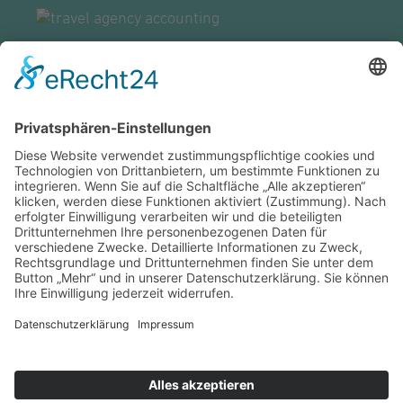
ZENTRALE GROSSWALLSTADT
travel agency accounting GmbH
Lützeltaler Straße 5c
63868 Großwallstadt
Telefon:
06022 / 200 - 4
Fax: ---
info@taa.de
ZUR ÜBERSICHT UNSERER STANDORTE