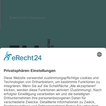
Datenschutz
|
Impressum
ZENTRALE GROSSWALLSTADT
travel agency accounting GmbH
Lützeltaler Straße 5c
63868 Großwallstadt
Telefon:
06022 / 200 - 4