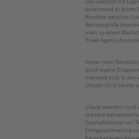
Das Geschäft mit Eigen
zunehmend zu einem Erf
Renditen zwischen fünf
Betriebsgröße Gewinne
mehr zu einem Wachstum
Travel Agency Account
Immer mehr Reisebüros
durch eigene Gruppenre
Interesse sind. In den
Umsatz 2018 bereits 
„Heute wandern rund z
stärkere betriebswirts
Geschäftsführer von T
Ertragsoptimierung un
Pauschalreiserichtlini