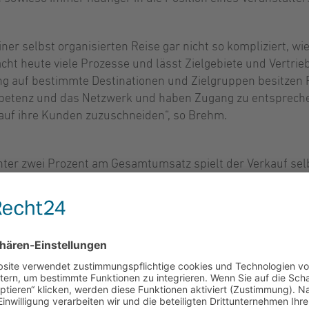
iner selbst organisierten Reise gar nicht so kompliziert, wie
facht heute viele Prozesse und lässt Zielgebiete und Vert
ng auf bestimmte Destinationen und Zielgruppen besitzen 
mpetenz und das Netzwerk und haben Zugang zu entsprech
 auf ihre Kunden zuzuschneiden“, so Brehm.
nter zwei Prozent am Gesamtumsatz spielt der Verkauf selb
uren gerechnet zwar eine untergeordnete Rolle, verzeichne
achstumsraten mit weiterem Ausbaupotential.
A.de
,
facebook.com/taa.gmbh
)
unting GmbH (TAA) ist ein Dienstleister für alle kaufmänn
en Arbeitsabläufe. Im Jahr 1997 wurde die TAA von erfahre
, seit 2015 ist die TAA ein Unternehmen der international