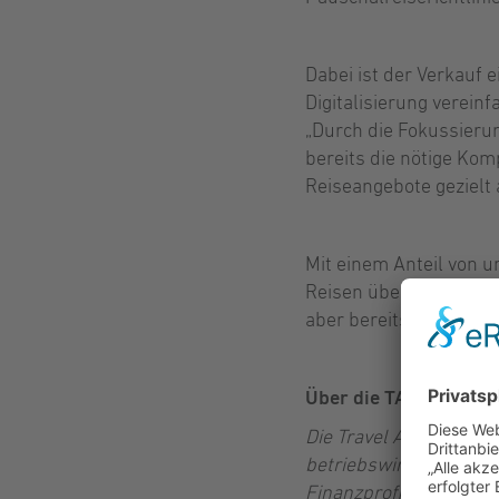
Dabei ist der Verkauf e
Digitalisierung verein
„Durch die Fokussieru
bereits die nötige Ko
Reiseangebote gezielt
Mit einem Anteil von u
Reisen über alle Agent
aber bereits starke W
Über die TAA (
www.TA
Die Travel Agency Acco
betriebswirtschaftlich
Finanzprofis gegründet