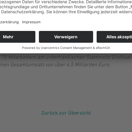
ert sich als leistungsstarker Back Office-Partner für Reisev
en, mittelständische Reiseveranstalter sowie global täti
marktführende Position ein. Zudem nutzen auch Unternehm
berste taa-Priorität ist die vertrauensvolle Beziehung zu 
n höchster Bedeutung. Mehr als 1.300 Firmen unterschiedli
hen Touristik, Verkehr und Dienstleistungen vertrauen der
r wichtigstes Gut an: ihr gesamtes Rechnungswesen. Aktue
70 Mitarbeitern am unterfränkischen Stammsitz Großwall
inen Gesamtumsatz von über 4,5 Milliarden Euro.
Zurück zur Übersicht