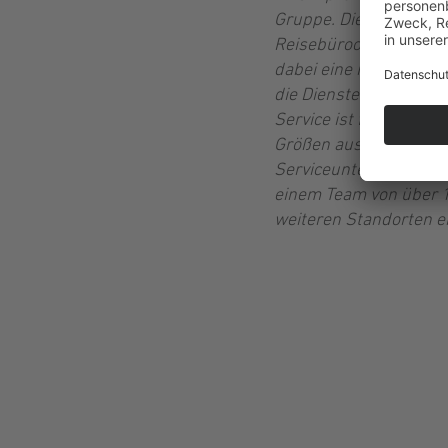
Gruppe. Die TAA profili
Reisebüroorganisation
dabei eine neutrale, 
die Dienste der taa. O
Service ist für taa vo
Größen aus den Bereic
Serviceunternehmen ih
einem Team von über 1
weiteren Standorten e