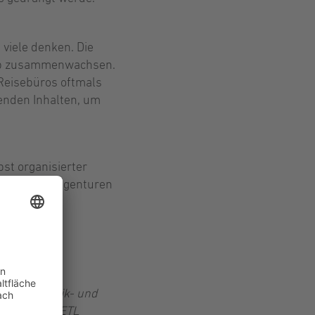
 viele denken. Die
rieb zusammenwachsen.
Reisebüros oftmals
enden Inhalten, um
st organisierter
t in vielen Agenturen
ischen und
nen Touristik- und
 agierenden ETL