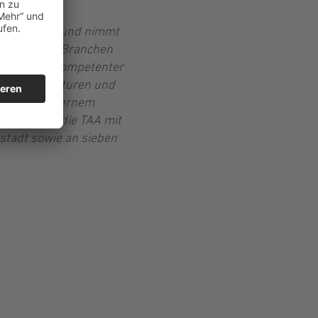
ermittler,
ge Konzernen und nimmt
en weiterer Branchen
den Kunden. Kompetenter
chster Strukturen und
 TAA als externem
ll betreut die TAA mit
stadt sowie an sieben