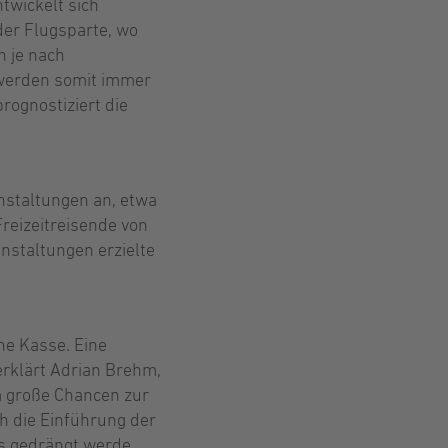
twickelt sich
der Flugsparte, wo
n je nach
 werden somit immer
rognostiziert die
nstaltungen an, etwa
Freizeitreisende von
nstaltungen erzielte
ne Kasse. Eine
 erklärt Adrian Brehm,
m große Chancen zur
h die Einführung der
rs gedrängt werde.