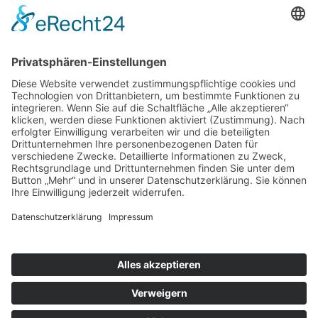
ZENTRALE GROSSWALLSTADT
travel agency accounting GmbH
Lützeltaler Straße 5c
63868 Großwallstadt
Telefon:
06022 / 200 - 4
Fax: ---
info@taa.de
ZUR ÜBERSICHT UNSERER STANDORTE