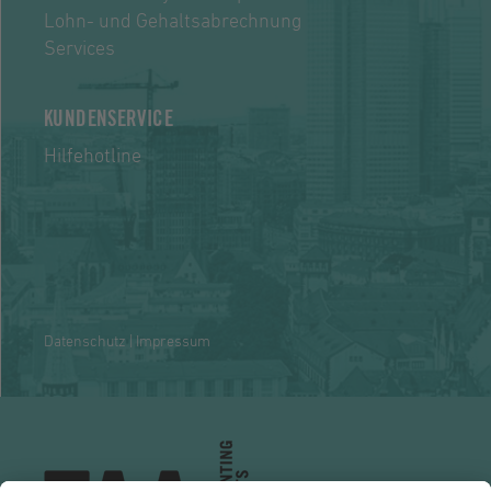
Lohn- und Gehaltsabrechnung
Services
KUNDENSERVICE
Hilfehotline
Datenschutz
|
Impressum